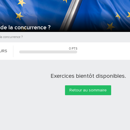
e de la concurrence ?
e la concurrence ?
0
PTS
OURS
Exercices bientôt disponibles.
Retour au sommaire