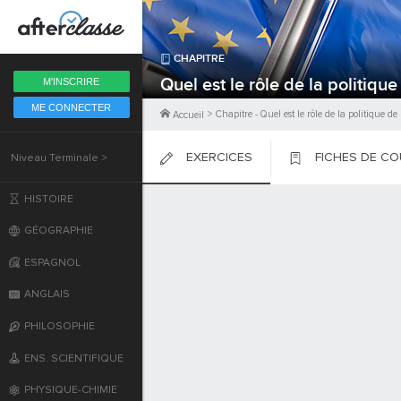
Fermer
CHAPITRE
6ème
Quel est le rôle de la politiqu
M'INSCRIRE
ME CONNECTER
5ème
>
Chapitre
-
Quel est le rôle de la politique d
Accueil
EXERCICES
FICHES DE C
Niveau Terminale >
4ème
PLACER
PLACER
PLACER
HISTOIRE
3ème
GÉOGRAPHIE
2nde
ESPAGNOL
ANGLAIS
Première
PHILOSOPHIE
Terminale
ENS. SCIENTIFIQUE
PHYSIQUE-CHIMIE