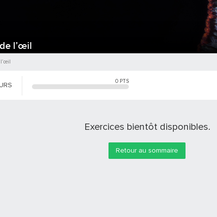
de l’œil
l’œil
0
PTS
OURS
Exercices bientôt disponibles.
Retour au sommaire