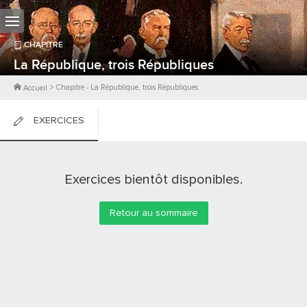
CHAPITRE
La République, trois Républiques
>
Chapitre
-
La République, trois Républiques
Accueil
EXERCICES
FICHES DE COURS
Exercices bientôt disponibles.
0
PTS
Retour au sommaire