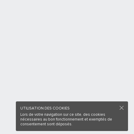
UTILISATION DES COOKIES
Lors de votre navigation sur ce site, des cookies
nécessaires au bon fonctionnement et exemptés de
consentement sont déposés.