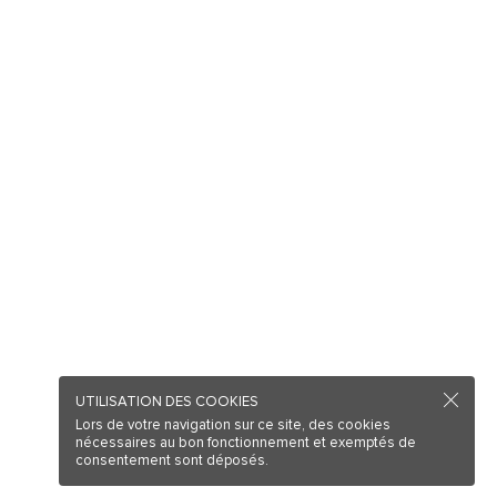
UTILISATION DES COOKIES
Lors de votre navigation sur ce site, des cookies
nécessaires au bon fonctionnement et exemptés de
consentement sont déposés.