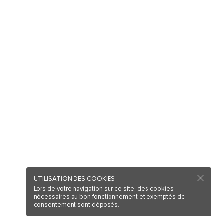
UTILISATION DES COOKIES
Lors de votre navigation sur ce site, des cookies
nécessaires au bon fonctionnement et exemptés de
consentement sont déposés.